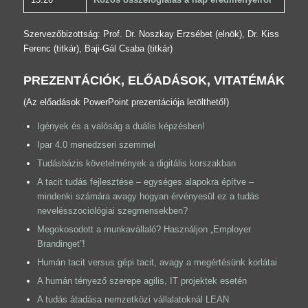
Szervezőbizottság: Prof. Dr. Noszkay Erzsébet (elnök), Dr. Kiss
Ferenc (titkár), Baji-Gál Csaba (titkár)
PREZENTÁCIÓK, ELŐADÁSOK, VITATÉMÁK
(Az előadások PowerPoint prezentációja letölthető!)
Igények és a valóság a duális képzésben!
Ipar 4.0 menedzseri szemmel
Tudásbázis követelmények a digitális korszakban
A tacit tudás fejlesztése – egységes alapokra építve –
mindenki számára avagy hogyan érvényesül ez a tudás
nevelésszociológiai szegmensekben?
Megokosodott a munkavállaló? Használjon „Employer
Brandinget”!
Humán tacit versus gépi tacit, avagy a megértésünk korlátai
A humán tényező szerepe agilis, IT projektek esetén
A tudás átadása nemzetközi vállalatoknál LEAN