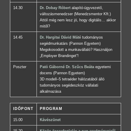
14.30
Dr. Dobay Róbert
alapító-ügyvezető,
változásmenedzser (Menedzsmentor Kft.)
Attól még nem lesz jó, hogy digitális… akkor
mitől?
14.45
Dr. Hargitai Dávid Máté
tudományos
segédmunkatárs (Pannon Egyetem)
Megokosodott a munkavállaló? Használjon
„Employer Brandinget”!
Poszter
Pató Gáborné Dr. Szűcs Beáta
egyetemi
docens (Pannon Egyetem)
3D modell–5 tetraéder hálózatából álló
tudományos segédeszköz vállalati
alkalmazása
IDŐPONT
PROGRAM
15.00
Kávészünet
15.20
Közös összefoglalás a nap eredményeiről