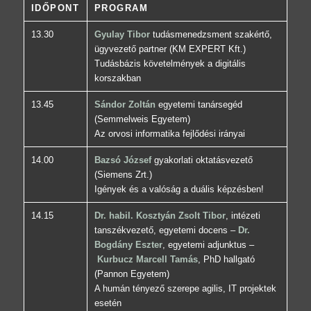
IDŐPONT
PROGRAM
13.30
Gyulay Tibor
tudásmenedzsment szakértő,
ügyvezető partner (KM EXPERT Kft.)
Tudásbázis követelmények a digitális
korszakban
13.45
Sándor Zoltán
egyetemi tanársegéd
(Semmelweis Egyetem)
Az orvosi informatika fejlődési irányai
14.00
Bazsó József
gyakorlati oktatásvezető
(Siemens Zrt.)
Igények és a valóság a duális képzésben!
14.15
Dr. habil. Kosztyán Zsolt Tibor
, intézeti
tanszékvezető, egyetemi docens –
Dr.
Bogdány Eszter
, egyetemi adjunktus –
Kurbucz Marcell Tamás
, PhD hallgató
(Pannon Egyetem)
A humán tényező szerepe agilis, IT projektek
esetén