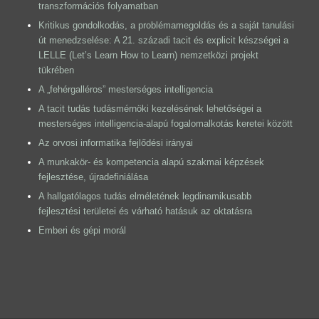
transzformációs folyamatban
Kritikus gondolkodás, a problémamegoldás és a saját tanulási
út menedzselése: A 21. századi tacit és explicit készségei a
LELLE (Let’s Learn How to Learn) nemzetközi projekt
tükrében
A „fehérgalléros” mesterséges intelligencia
A tacit tudás tudásmérnöki kezelésének lehetőségei a
mesterséges intelligencia-alapú fogalomalkotás keretei között
Az orvosi informatika fejlődési irányai
A munkakör- és kompetencia alapú szakmai képzések
fejlesztése, újradefiniálása
A hallgatólagos tudás elméletének legdinamikusabb
fejlesztési területei és várható hatásuk az oktatásra
Emberi és gépi morál