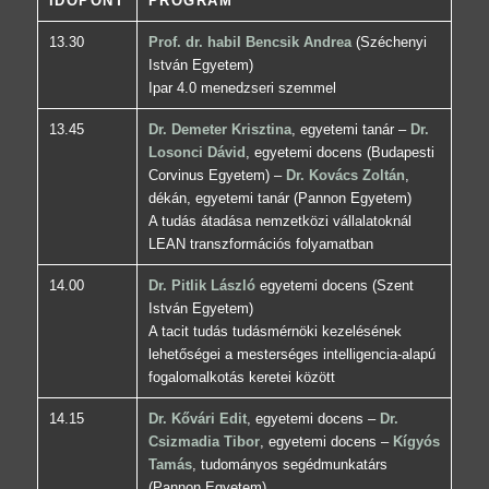
IDŐPONT
PROGRAM
13.30
Prof. dr. habil Bencsik Andrea
(Széchenyi
István Egyetem)
Ipar 4.0 menedzseri szemmel
13.45
Dr. Demeter Krisztina
, egyetemi tanár –
Dr.
Losonci Dávid
, egyetemi docens (Budapesti
Corvinus Egyetem) –
Dr. Kovács Zoltán
,
dékán, egyetemi tanár (Pannon Egyetem)
A tudás átadása nemzetközi vállalatoknál
LEAN transzformációs folyamatban
14.00
Dr. Pitlik László
egyetemi docens (Szent
István Egyetem)
A tacit tudás tudásmérnöki kezelésének
lehetőségei a mesterséges intelligencia-alapú
fogalomalkotás keretei között
14.15
Dr. Kővári Edit
, egyetemi docens –
Dr.
Csizmadia Tibor
, egyetemi docens –
Kígyós
Tamás
, tudományos segédmunkatárs
(Pannon Egyetem)