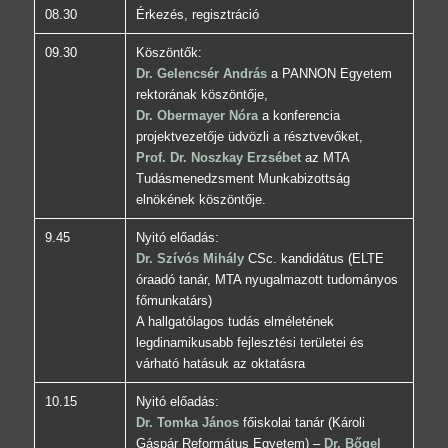
08.30
Érkezés, regisztráció
09.30
Köszöntők:
Dr. Gelencsér András
a PANNON Egyetem
rektorának köszöntője,
Dr. Obermayer Nóra
a konferencia
projektvezetője üdvözli a résztvevőket,
Prof. Dr. Noszkay Erzsébet
az MTA
Tudásmenedzsment Munkabizottság
elnökének köszöntője.
9.45
Nyitó előadás:
Dr. Szívós Mihály
CSc. kandidátus (ELTE
óraadó tanár, MTA nyugalmazott tudományos
főmunkatárs)
A hallgatólagos tudás elméletének
legdinamikusabb fejlesztési területei és
várható hatásuk az oktatásra
10.15
Nyitó előadás:
Dr. Tomka János
főiskolai tanár (Károli
Gáspár Református Egyetem) –
Dr. Bőgel