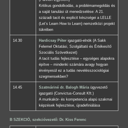
Kritikus gondolkodás, a problémamegoldás és
a saját tanulási út menedzselése: A 21.
századi tacit és explicit készségei a LELLE
(Let’s Learn How to Learn) nemzetközi projekt
tükrében
14.30
Hardicsay Péter
igazgató-elnök (A Sakk
Felemel Oktatási, Szolgáltató és Értékesítő
Szociális Szövetkezet)
A tacit tudás fejlesztése – egységes alapokra
építve – mindenki számára avagy hogyan
érvényesül ez a tudás nevelésszociológiai
szegmensekben?
14.45
Szatmáriné dr. Balogh Mária
ügyvezető
igazgató (Convictus-Consult Kft.)
A munkakör- és kompetencia alapú szakmai
képzések fejlesztése, újradefiniálása
B SZEKCIÓ, szekcióvezető: Dr. Kiss Ferenc