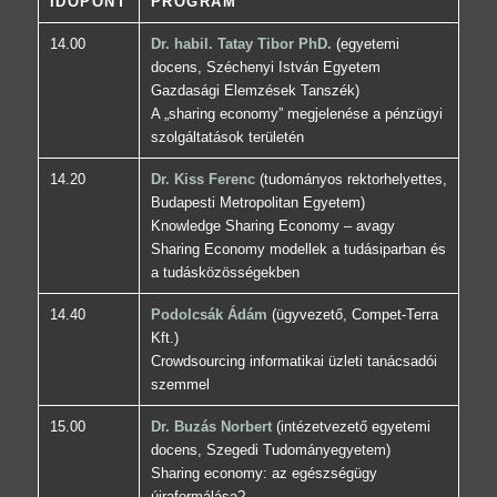
IDŐPONT
PROGRAM
14.00
Dr. habil. Tatay Tibor PhD.
(egyetemi
docens, Széchenyi István Egyetem
Gazdasági Elemzések Tanszék)
A „sharing economy” megjelenése a pénzügyi
szolgáltatások területén
14.20
Dr. Kiss Ferenc
(tudományos rektorhelyettes,
Budapesti Metropolitan Egyetem)
Knowledge Sharing Economy – avagy
Sharing Economy modellek a tudásiparban és
a tudásközösségekben
14.40
Podolcsák Ádám
(ügyvezető, Compet-Terra
Kft.)
Crowdsourcing informatikai üzleti tanácsadói
szemmel
15.00
Dr. Buzás Norbert
(intézetvezető egyetemi
docens, Szegedi Tudományegyetem)
Sharing economy: az egészségügy
újraformálása?