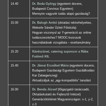
14.40
Dr. Boda György
(egyetemi docens,
Budapesti Corvinus Egyetem)
Mennyire vagyunk tudás alapú gazdaság?
15.00
Dr. Balogh Anikó
(oktatási rektorhelyettes,
Wekerle Sándor Üzleti Főiskola)
Hogyan viszonyul az Y-generáció az online
tudásszerzéshez? MOOC-kurzusok
használatának vizsgálata – esettanulmány
15.20
Kávészünet, catering szponzor a Rába
Futómű Kft.
15.40
Dr. Jámai Erzsébet Mária
(egyetemi docens,
Budapesti Gazdasági Egyetem Gazdálkodási
Kar Zalaegerszeg)
Aktualizáljuk az „agy-kompatibilis” tanulást
16.00
Dr. Benda József
(főigazgatói tanácsadó,
Oktatáskutató és Fejlesztő Intézet)
Generációtörténet Magyarországon: x-1, y-2,
z-3