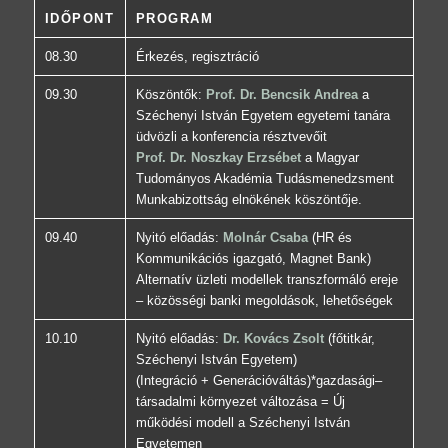
IDŐPONT
PROGRAM
08.30
Érkezés, regisztráció
09.30
Köszöntők:
Prof. Dr. Bencsik Andrea
a
Széchenyi István Egyetem egyetemi tanára
üdvözli a konferencia résztvevőit
Prof. Dr. Noszkay Erzsébet
a Magyar
Tudományos Akadémia Tudásmenedzsment
Munkabizottság elnökének köszöntője.
09.40
Nyitó előadás:
Molnár Csaba
(HR és
Kommunikációs igazgató, Magnet Bank)
Alternatív üzleti modellek transzformáló ereje
– közösségi banki megoldások, lehetőségek
10.10
Nyitó előadás:
Dr. Kovács Zsolt
(főtitkár,
Széchenyi István Egyetem)
(Integráció + Generációváltás)*gazdasági–
társadalmi környezet változása = Új
működési modell a Széchenyi István
Egyetemen