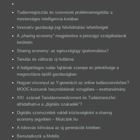
Tudásmegosztás és szervezeti problémamegoldás a
mesterséges intelligencia korában
Innovatív gazdasági jogi felsőoktatási lehetőségek
A „sharing economy” megjelenése a pénzügyi szolgáltatások
területén
Sharing economy: az egészségügy újraformálása?
Tanulás és változás új hullámai
A hallgatólagos tudás fajtáinak szerepe és jelentősége a
megosztásra épülő gazdaságban
Hogyan viszonyul az Y-generáció az online tudásszerzéshez?
MOOC-kurzusok használatának vizsgálata – esettanulmány
XXI. századi Tanulásmenedzsment és Tudástranszfer:
áthidalható-e a „digitális szakadék”?
Digitális szomszédok valódi közösségként a sharing
economy jegyében – Miutcánk.hu
A toborzás kihívásai az új generációk körében
Bemutatkozik a Mobilis