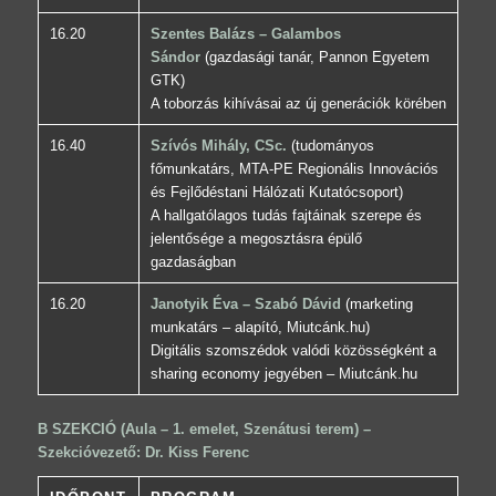
16.20
Szentes Balázs – Galambos
Sándor
(gazdasági tanár, Pannon Egyetem
GTK)
A toborzás kihívásai az új generációk körében
16.40
Szívós Mihály, CSc.
(tudományos
főmunkatárs, MTA-PE Regionális Innovációs
és Fejlődéstani Hálózati Kutatócsoport)
A hallgatólagos tudás fajtáinak szerepe és
jelentősége a megosztásra épülő
gazdaságban
16.20
Janotyik Éva – Szabó Dávid
(marketing
munkatárs – alapító, Miutcánk.hu)
Digitális szomszédok valódi közösségként a
sharing economy jegyében – Miutcánk.hu
B SZEKCIÓ (Aula – 1. emelet, Szenátusi terem) –
Szekcióvezető: Dr. Kiss Ferenc