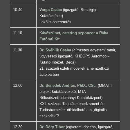
10.40
Varga Csaba
(igazgató, Stratégiai
Kutatóintézet)
Lokális önteremtés
11.10
Kávészünet, catering szponzor a Rába
Futómű Kft.
11.30
Dr. Svéhlik Csaba
(címzetes egyetemi tanár,
ügyvezető igazgató, KHEOPS Automobil-
Kutató Intézet, Bécs)
21. századi üzleti modellek a nemzetközi
autóiparban
12.00
Dr. Benedek András, PhD., CSc.
(MMATT
projekt kutatásvezető, MTA
Bölcsészettudományi Kutatóközpont)
XXI. századi Tanulásmenedzsment és
Tudástranszfer: áthidalható-e a „digitális
szakadék”?
12.30
Dr. Dőry Tibor
(egyetemi docens, igazgató,